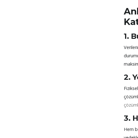
An
Kat
1. 
Veriler
durumu
maksim
2. 
Fiziks
çözümle
çözüml
3. 
Hem bu
yedekle