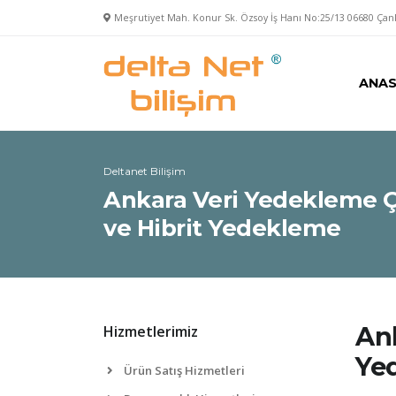
Meşrutiyet Mah. Konur Sk. Özsoy İş Hanı No:25/13 06680 Ç
ANAS
Deltanet Bilişim
Ankara Veri Yedekleme Ç
ve Hibrit Yedekleme
Ank
Hizmetlerimiz
Yed
Ürün Satış Hizmetleri