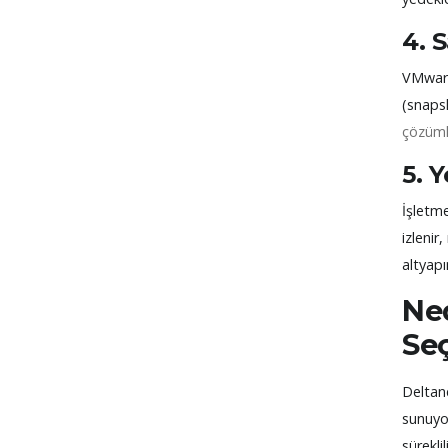
4. 
VMware
(snapsh
çözüml
5. 
İşletm
izlenir
altyapın
Ne
Se
Deltane
sunuyor
sürekli