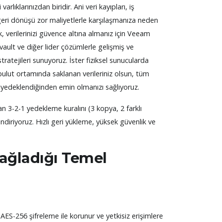
varlıklarınızdan biridir. Ani veri kayıpları, iş
geri dönüşü zor maliyetlerle karşılaşmanıza neden
ak, verilerinizi güvence altına almanız için Veeam
ult ve diğer lider çözümlerle gelişmiş ve
tratejileri sunuyoruz. İster fiziksel sunucularda
bulut ortamında saklanan verileriniz olsun, tüm
de yedeklendiğinden emin olmanızı sağlıyoruz.
n 3-2-1 yedekleme kuralını (3 kopya, 2 farklı
 indiriyoruz. Hızlı geri yükleme, yüksek güvenlik ve
ağladığı Temel
z AES-256 şifreleme ile korunur ve yetkisiz erişimlere