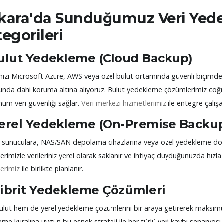
kara'da Sunduğumuz Veri Ye
egorileri
Bulut Yedekleme (Cloud Backup)
inizi Microsoft Azure, AWS veya özel bulut ortamında güvenli biçimde s
nda dahi koruma altına alıyoruz. Bulut yedekleme çözümlerimiz coğra
um veri güvenliği sağlar.
Veri merkezi hizmetlerimiz
ile entegre çalışab
Yerel Yedekleme (On-Premise Backu
el sunuculara, NAS/SAN depolama cihazlarına veya özel yedekleme do
rimizle verileriniz yerel olarak saklanır ve ihtiyaç duyduğunuzda hızla e
erimiz
ile birlikte planlanır.
Hibrit Yedekleme Çözümleri
lut hem de yerel yedekleme çözümlerini bir araya getirerek maksimum
me kuralına uygun bu esnek strateji ile her türlü veri kaybı senaryosun