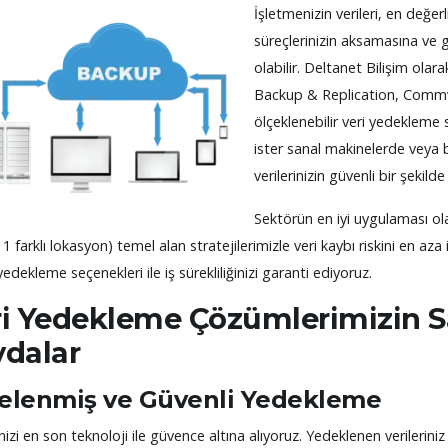
İşletmenizin verileri, en değerli 
süreçlerinizin aksamasına ve 
olabilir. Deltanet Bilişim olar
Backup & Replication, Commva
ölçeklenebilir veri yedekleme s
ister sanal makinelerde veya 
verilerinizin güvenli bir şekil
Sektörün en iyi uygulaması ola
1 farklı lokasyon) temel alan stratejilerimizle veri kaybı riskini en aza
edekleme seçenekleri ile iş sürekliliğinizi garanti ediyoruz.
ri Yedekleme Çözümlerimizin S
ydalar
relenmiş ve Güvenli Yedekleme
inizi en son teknoloji ile güvence altına alıyoruz. Yedeklenen verilerini