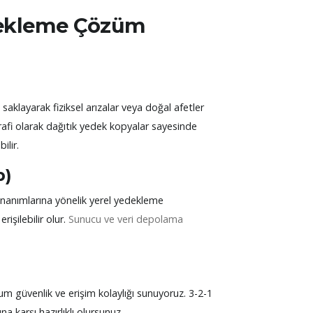
dekleme Çözüm
aklayarak fiziksel arızalar veya doğal afetler
fi olarak dağıtık yedek kopyalar sayesinde
ilir.
p)
nanımlarına yönelik yerel yedekleme
rişilebilir olur.
Sunucu ve veri depolama
 güvenlik ve erişim kolaylığı sunuyoruz. 3-2-1
a karşı hazırlıklı olursunuz.