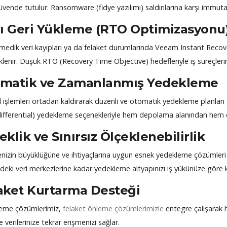
üvende tutulur. Ransomware (fidye yazılımı) saldırılarına karşı immuta
lı Geri Yükleme (RTO Optimizasyonu
edik veri kayıpları ya da felaket durumlarında Veeam Instant Recovery 
klenir. Düşük RTO (Recovery Time Objective) hedefleriyle iş süreçlerin
matik ve Zamanlanmış Yedekleme
işlemleri ortadan kaldırarak düzenli ve otomatik yedekleme planları s
(differential) yedekleme seçenekleriyle hem depolama alanından hem 
eklik ve Sınırsız Ölçeklenebilirlik
enizin büyüklüğüne ve ihtiyaçlarına uygun esnek yedekleme çözümler
deki veri merkezlerine kadar yedekleme altyapınızı iş yükünüze göre ko
aket Kurtarma Desteği
eme çözümlerimiz,
felaket önleme çözümlerimizle
entegre çalışarak h
 verilerinize tekrar erişmenizi sağlar.