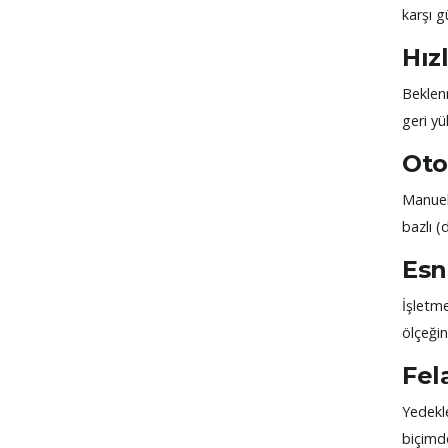
karşı g
Hız
Beklenm
geri yü
Oto
Manuel 
bazlı 
Esn
İşletm
ölçeğin
Fel
Yedekl
biçimde