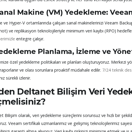
Sanal Makine (VM) Yedekleme: Veea
 ve Hyper-V ortamlarında çalışan sanal makinelerinizi Veeam Backup &
ot) ve replikasyon teknolojileriyle minimum veri kaybı (RPO) hedefler
erimizle
entegre çalışır.
Yedekleme Planlama, İzleme ve Yöne
enize özel yedekleme politikaları ve planları oluşturuyoruz. Merkezi
, raporlanır ve olası sorunlara proaktif müdahale edilir.
7/24 teknik des
ız sürekli izlenir.
den Deltanet Bilişim Veri Yed
çmelisiniz?
t Bilişim olarak, veri yedekleme süreçlerini sorunsuz ve hızlı bir şeki
uz. Veeam sertifikalı uzmanlarımız ve gelişmiş teknolojilerimiz sayesind
liğinizi garanti altına alıyoruz. Veri kaybı riskinizi minimize etmek ve 