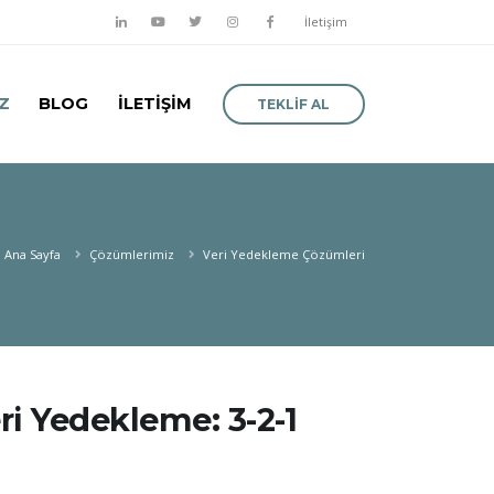
İletişim
Z
BLOG
İLETİŞİM
TEKLİF AL
Ana Sayfa
Çözümlerimiz
Veri Yedekleme Çözümleri
i Yedekleme: 3-2-1