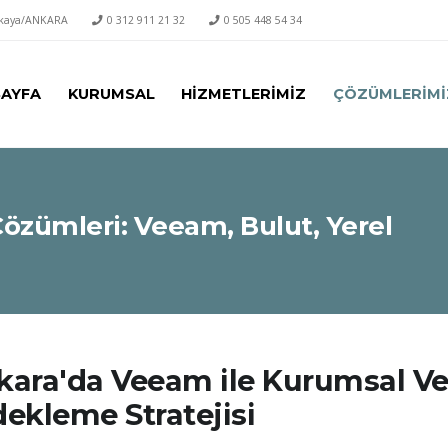
ankaya/ANKARA
0 312 911 21 32
0 505 448 54 34
AYFA
KURUMSAL
HİZMETLERİMİZ
ÇÖZÜMLERİMİ
özümleri: Veeam, Bulut, Yerel
ara'da Veeam ile Kurumsal Ver
ekleme Stratejisi